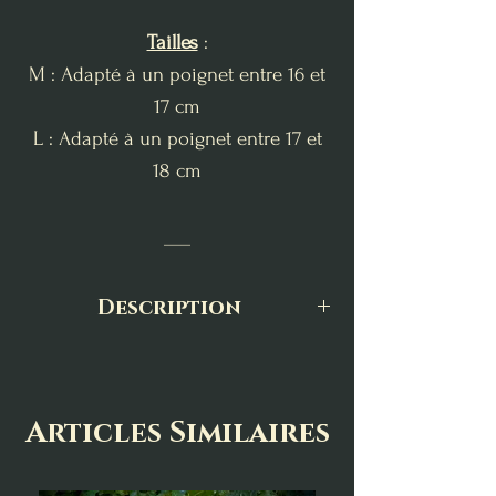
Tailles
:
M : Adapté à un poignet entre 16 et
17 cm
L : Adapté à un poignet entre 17 et
18 cm
___
Description
Le bracelet en sodalite allie sérénité
et discernement. Pierre de l'intuition
et de la communication, elle apaise
Articles Similaires
l'esprit, renforce la logique et
favorise l'expression claire de soi.