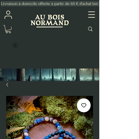
Livraison à domicile offerte à partir de 65 € d'achat (en France Métropolitaine)