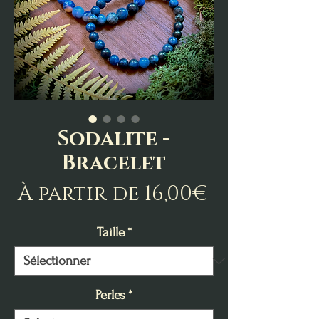
Sodalite -
Bracelet
Prix
À partir de
16,00€
promotio
Taille
*
Perles
*