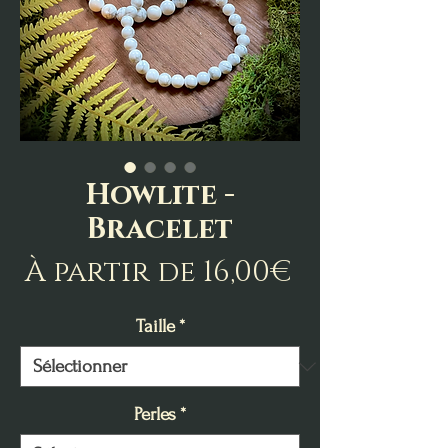
Howlite -
Bracelet
Prix
À partir de
16,00€
promotio
Taille
*
Perles
*