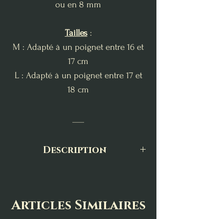
ou en 8 mm
Tailles
:
M : Adapté à un poignet entre 16 et
17 cm
L : Adapté à un poignet entre 17 et
18 cm
___
Description
Le bracelet en howlite est une pierre
reconnue pour ses vertus apaisantes
et calmantes. Il aide à réduire le
Articles Similaires
stress, à équilibrer les émotions et à