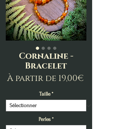
Cornaline -
Bracelet
Prix
À partir de
19,00€
promotio
Taille
*
Perles
*