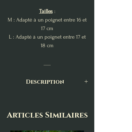
Tailles
:
M : Adapté à un poignet entre 16 et
17 cm
L : Adapté à un poignet entre 17 et
18 cm
___
Description
Le bracelet en cornaline est une
véritable source de vitalité et de
dynamisme. Pierre de feu, elle
Articles Similaires
stimule la motivation, la créativité et
le courage tout en favorisant la