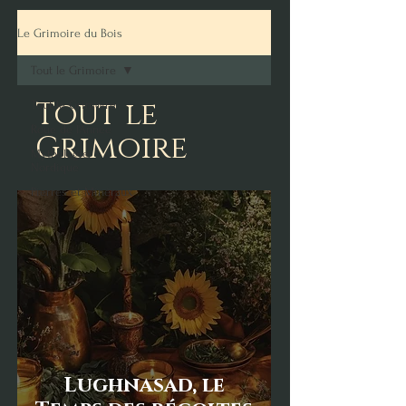
Le Grimoire du Bois
Tout le Grimoire
Tout le
Tout le Grimoire
Roue de l'Année
Grimoire
Mythologie
Nordique
Pierres et Minéraux
Lughnasad, le