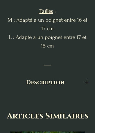
Tailles
:
M : Adapté à un poignet entre 16 et
17 cm
L : Adapté à un poignet entre 17 et
18 cm
___
Description
Le bracelet en jaspe rouge est une
pierre d’ancrage et de vitalité.
Connue pour stimuler la force
Articles Similaires
intérieure et le courage, elle aide à
surmonter les périodes de fatigue