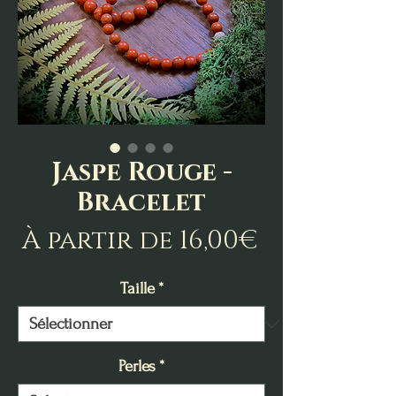
Jaspe Rouge -
Bracelet
Prix
À partir de
16,00€
promotio
Taille
*
Perles
*