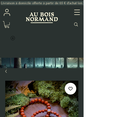
Livraison à domicile offerte à partir de 65 € d'achat (en France Métropolitaine)