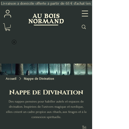
Livraison à domicile offerte à partir de 65 € d'achat (en France Métropolitaine)
Accueil
Nappe de Divination
Nappe de Divination
Des nappes pensées pour habiller autels et espaces de
divination. Inspirées de l’univers magique et nordique,
elles créent un cadre propice aux rituels, aux tirages et à la
connexion spirituelle.
Tri