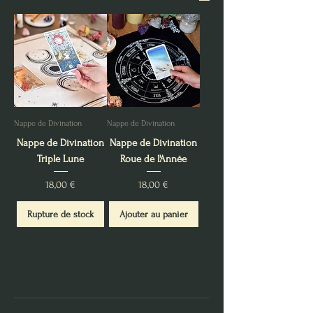
Nappe de Divination
Nappe de Divination
Nappe de Divination
Nappe de Divination
Triple Lune
Roue de l'Année
Prix
Prix
18,00 €
18,00 €
Rupture de stock
Ajouter au panier