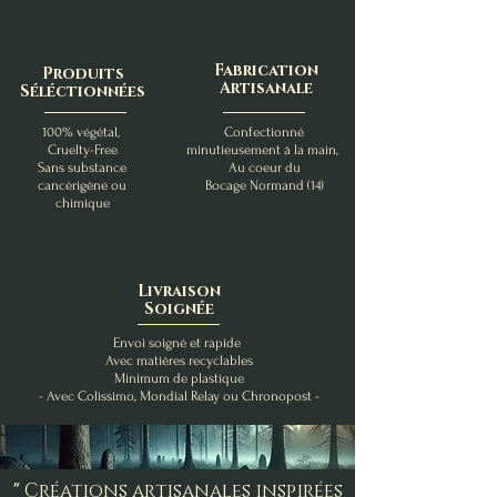
Fabrication
Produits
Artisanale
Séléctionnées
100% végétal,
Confectionné
Cruelty-Free
minutieusement à la main,
Sans substance
Au coeur du
cancérigène ou
Bocage
Normand (14)
chimique
Livraison
Soignée
Envoi soigné et rapide
Avec matières recyclables
Minimum de plastique
- Avec Colissimo, Mondial Relay ou Chronopost -
"
Créations artisanales inspirées