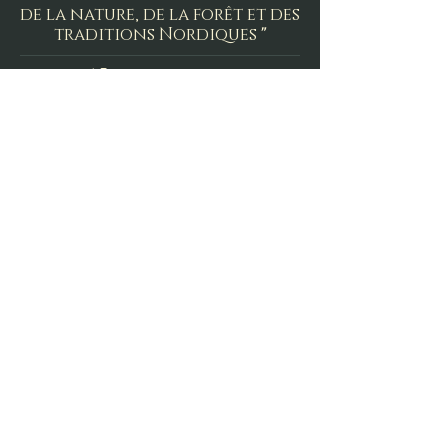
de la nature, de la forêt et des
traditions Nordiques
"
Newsletter
Inscrivez-vous pour recevoir les nouveautés et
actualités du Bois Normand.
E-mail
S'inscrire
Boutique
Informations
Mes Créations
Mentions légales
Qui suis-je ?
CGV
Mes Valeurs
Formulaire de rétractation
Les Collaborations
Politique de confidentialité
Les Évènements
Livraisons et retours
La Boutique Physique