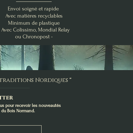
Envoi soigné et rapide
Avec matières recyclables
Minimum de plastique
- Avec Colissimo, Mondial Relay
ou Chronopost -
nde
Clémentine Vanillée
Brise Fraîche
Poire-Freesia
Bougie de Lughnasadh
Fondants d'Intention
Bougie Crépuscule
me
Purification
d'Août
Prix
19,00 €
Prix
Prix
24,00 €
9,00 €
s traditions Nordiques
"
Ajouter au panier
Ajouter au panier
Rupture de stock
tter
ous pour recevoir les nouveautés
s du Bois Normand.