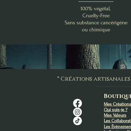
100% végétal,
Cruelty-Free
Sans substance cancérigène
ou chimique
Abondance & Réussite
Douceur Florale
Benjoin - Myrrhe
La Box de Lughnasadh
Fondants d'Intention
Bombe d'encens
Apaisement
Élévation
Prix
46,00 €
Prix
Prix
9,00 €
1,40 €
"
Créations artisanales 
Ajouter au panier
Ajouter au panier
Ajouter au panier
Boutiqu
Mes Création
Qui suis-je ?
Mes Valeurs
Les Collabora
Les Évènemen