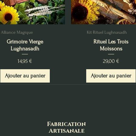
Alliance Magique
Kit Rituel Lughnasadh
Grimoire Vierge
Rituel Les Trois
Lughnasadh
Moissons
Prix
Prix
14,95 €
29,00 €
Ajouter au panier
Ajouter au panier
Fabrication
Artisanale