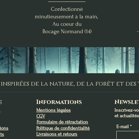
Confectionné
minutieusement à la main,
Au coeur du
Bocage
Normand (14)
Abondance & Réussite
Orange Épicée
Escale Tropicale
Miel-Avoine & Mûre-Lava
Nag Champa
P. Guérin
Suspension Parfumée
Fondants d'Intention
Bougies Rituelles de
Magie d'Attraction, de
Fondants d'Intention
Fondants de
Trésors du Lagon
Lughnasadh
Abondance
Charme et de Charis
Lughnasadh
Protection
Prix
Prix
Prix
Prix
Prix
Prix
13,00 €
9,00 €
9,90 €
22,00 €
9,00 €
9,00 €
inspirées de la nature, de la forêt et de
Ajouter au panier
Ajouter au panier
Ajouter au panier
Ajouter au panier
Ajouter au panier
Rupture de stock
e
Informations
Newsle
Mentions légales
Inscrivez-v
s
et actualité
CGV
Formulaire de rétractation
E-mail
tions
Politique de confidentialité
Livraisons et retours
ts