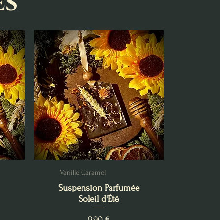
es
Vanille Caramel
Suspension Parfumée
Soleil d'Été
Prix
9,90 €