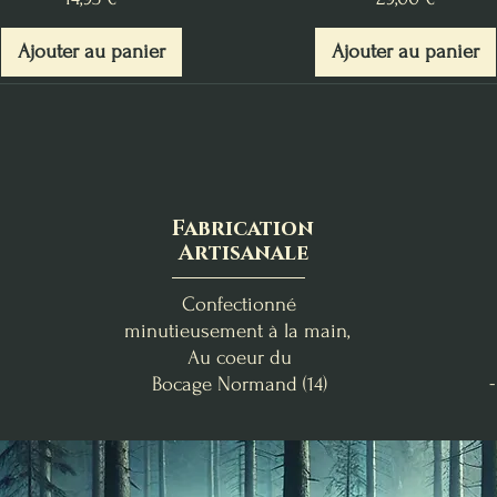
Ajouter au panier
Ajouter au panier
Fabrication
Artisanale
Confectionné
minutieusement à la main,
Au coeur du
Bocage
Normand (14)
Abondance & Réussite
Orange Épicée
Escale Tropicale
Miel-Avoine & Mûre-Lava
Nag Champa
P. Guérin
Suspension Parfumée
Fondants d'Intention
Bougies Rituelles de
Magie d'Attraction, de
Fondants d'Intention
Fondants de