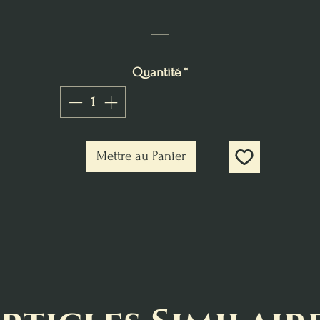
___
Quantité
*
Mettre au Panier