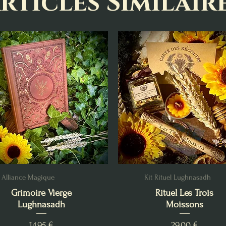
rticles Similair
Alliance Magique
Kit Rituel Lughnasadh
Grimoire Vierge
Rituel Les Trois
Lughnasadh
Moissons
Prix
Prix
14,95 €
29,00 €