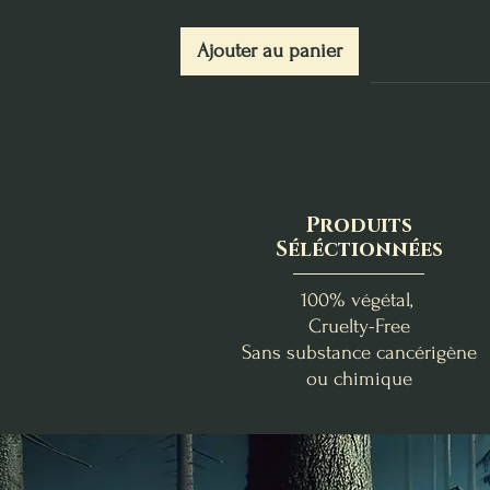
Ajouter au panier
Produits
Séléctionnées
100% végétal,
Cruelty-Free
Sans substance cancérigène
ou chimique
Abondance & Réussite
Douceur Florale
Benjoin - Myrrhe
La Box de Lughnasadh
Fondants d'Intention
Bombe d'encens