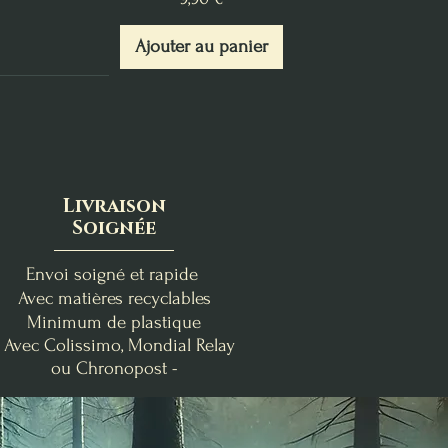
Ajouter au panier
Livraison
Soignée
Envoi soigné et rapide
Avec matières recyclables
Minimum de plastique
- Avec Colissimo, Mondial Relay
ou Chronopost -
nde
Clémentine Vanillée
Brise Fraîche
Poire-Freesia
Bougie de Lughnasadh
Fondants d'Intention
Bougie Crépuscule