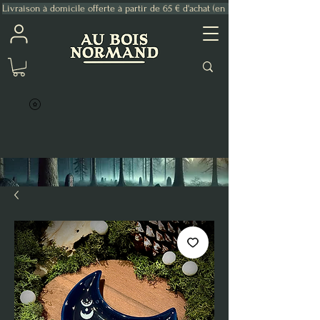
Livraison à domicile offerte à partir de 65 € d'achat (en France Métropolitaine)