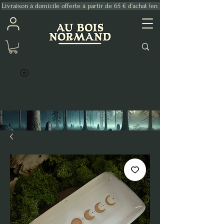
Livraison à domicile offerte à partir de 65 € d'achat (en France Métropolitaine)