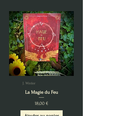
J. Winter
La Magie du Feu
Prix
18,00 €
Ajouter au panier