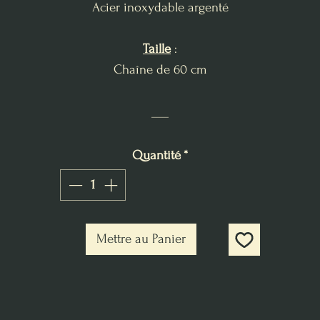
Acier inoxydable argenté
Taille
:
Chaîne de 60 cm
___
Quantité
*
Mettre au Panier