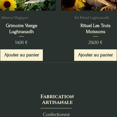
Alliance Magique
Kit Rituel Lughnasadh
Grimoire Vierge
Rituel Les Trois
Lughnasadh
Moissons
Prix
Prix
14,95 €
29,00 €
Ajouter au panier
Ajouter au panier
Fabrication
Artisanale
Confectionné