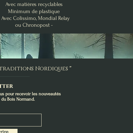
Avec matières recyclables
Minimum de plastique
- Avec Colissimo, Mondial Relay
ou Chronopost -
nde
Clémentine Vanillée
Brise Fraîche
Poire-Freesia
Bougie de Lughnasadh
Fondants d'Intention
Bougie Crépuscule
me
Purification
d'Août
Prix
19,00 €
Prix
Prix
24,00 €
9,00 €
s traditions Nordiques
"
Ajouter au panier
Ajouter au panier
Rupture de stock
tter
ous pour recevoir les nouveautés
s du Bois Normand.
rire