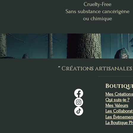
Cruelty-Free
Sans substance cancérigène
ou chimique
Abondance & Réussite
Douceur Florale
Benjoin - Myrrhe
La Box de Lughnasadh
Fondants d'Intention
Bombe d'encens
Apaisement
Élévation
Prix
46,00 €
Prix
Prix
9,00 €
1,40 €
"
Créations artisanales 
Ajouter au panier
Ajouter au panier
Ajouter au panier
Boutiqu
Mes Création
Qui suis-je ?
Mes Valeurs
Les Collabora
Les Évènemen
La Boutique P