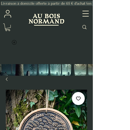
Livraison à domicile offerte à partir de 65 € d'achat (en France Métropolitaine)