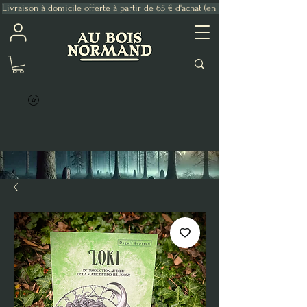
Livraison à domicile offerte à partir de 65 € d'achat (en France Métropolitaine)