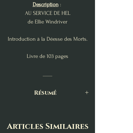
Description
:
AU SERVICE DE HEL
de Ellie Windriver
Introduction à la Déesse des Morts.
Livre de 103 pages
____
Résumé
Il n’est jamais trop tôt ni trop tard
pour parler de la Mort.
Articles Similaires
Divinité nordique fascinante mais