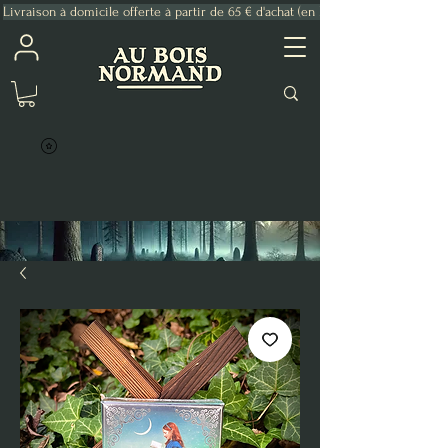
Livraison à domicile offerte à partir de 65 € d'achat (en France Métropolitaine)