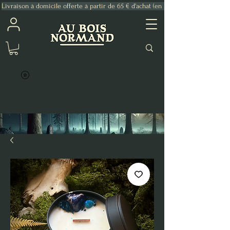
Livraison à domicile offerte à partir de 65 € d'achat (en France Métropolitaine)