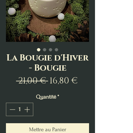
La Bougie d'Hiver
- Bougie
Prix
Prix
 21,00 € 
16,80 €
original
promotion
Quantité
*
Mettre au Panier