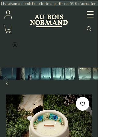
Livraison à domicile offerte à partir de 65 € d'achat (en France Métropolitaine)