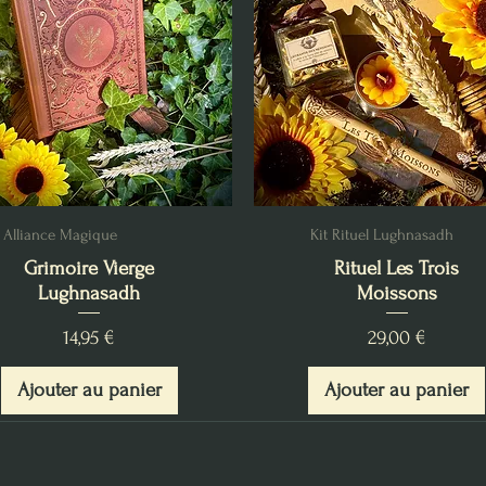
Alliance Magique
Kit Rituel Lughnasadh
Grimoire Vierge
Rituel Les Trois
Lughnasadh
Moissons
Prix
Prix
14,95 €
29,00 €
Ajouter au panier
Ajouter au panier