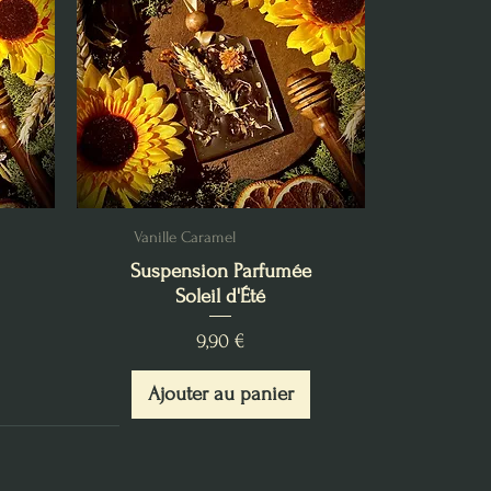
Vanille Caramel
Suspension Parfumée
Soleil d'Été
Prix
9,90 €
Ajouter au panier