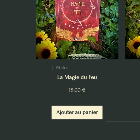
J. Winter
La Magie du Feu
Prix
18,00 €
Ajouter au panier