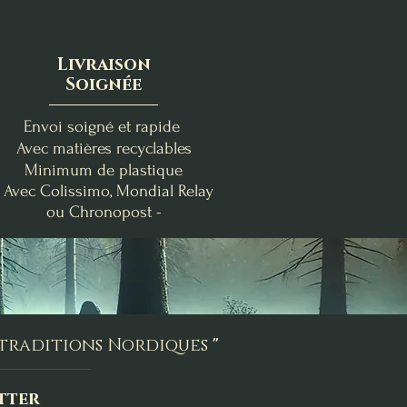
Livraison
Soignée
Envoi soigné et rapide
Avec matières recyclables
Minimum de plastique
- Avec Colissimo, Mondial Relay
ou Chronopost -
nde
Clémentine Vanillée
Brise Fraîche
Poire-Freesia
Bougie de Lughnasadh
Fondants d'Intention
Bougie Crépuscule
me
Purification
d'Août
Prix
19,00 €
Prix
Prix
24,00 €
9,00 €
s traditions Nordiques
"
Ajouter au panier
Ajouter au panier
Rupture de stock
tter