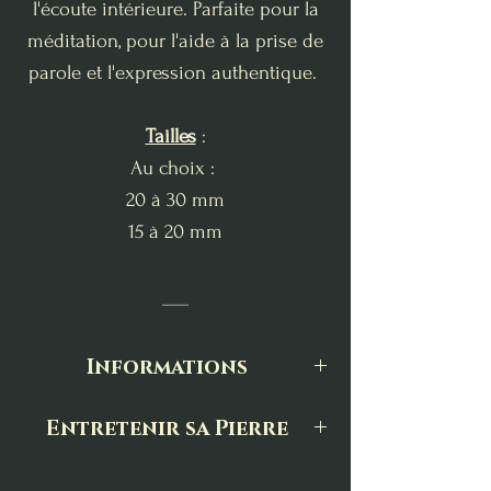
l'écoute intérieure. Parfaite pour la
méditation, pour l'aide à la prise de
parole et l'expression authentique.
Tailles
:
Au choix :
20 à 30 mm
15 à 20 mm
___
Informations
Toutes nos pierres et minéraux sont
Entretenir sa Pierre
sélectionnés avec une grande
Les pierres naturelles ont besoin
attention, tant pour leur qualité