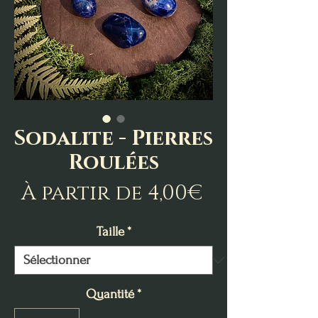
Sodalite - Pierres
Roulées
Prix
À partir de
4,00€
promotio
Taille
*
Quantité
*