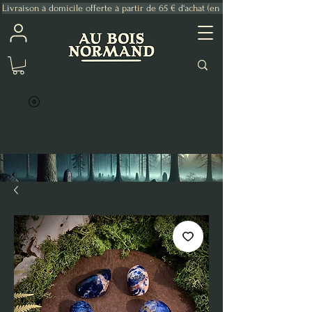
Livraison à domicile offerte à partir de 65 € d'achat (en France Métropolitaine)