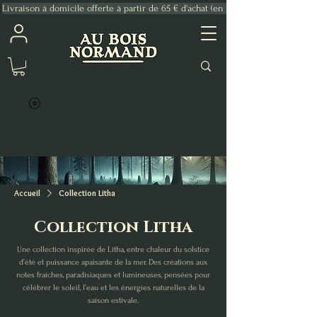
Livraison à domicile offerte à partir de 65 € d'achat (en France Métropolitaine)
Accueil
Collection Litha
Collection Litha
Une collection inspirée de Litha, entre chaleur du solstice
d’été et puissance apaisante de la mer. Des créations aux
notes fraîches, paradisiaques et lumineuses, pensées pour
célébrer le soleil, l’eau et les énergies naturelles de la
saison estivale.