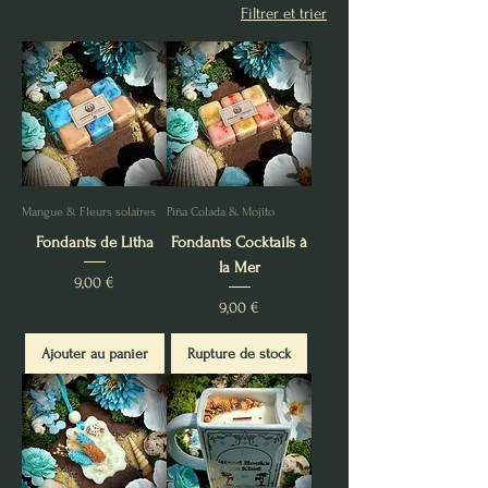
Filtrer et trier
Mangue & Fleurs solaires
Piña Colada & Mojito
Fondants de Litha
Fondants Cocktails à
la Mer
Prix
9,00 €
Prix
9,00 €
Ajouter au panier
Rupture de stock