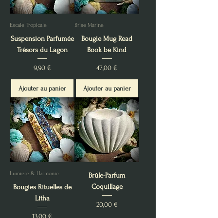
Escale Tropicale
Brise Marine
Suspension Parfumée
Bougie Mug Read
Trésors du Lagon
Book be Kind
Prix
Prix
9,90 €
47,00 €
Ajouter au panier
Ajouter au panier
Lumière & Harmonie
Brûle-Parfum
Coquillage
Bougies Rituelles de
Litha
Prix
20,00 €
Prix
13,00 €