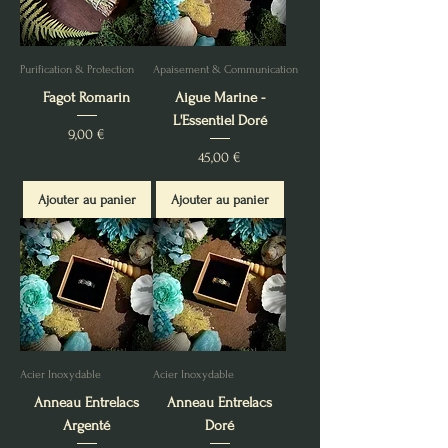
Purification & Protection
Apaisement & Communication
Fagot Romarin
Aigue Marine -
L'Essentiel Doré
Prix
9,00 €
Prix
45,00 €
Ajouter au panier
Ajouter au panier
Acier Inoxydable
Acier Inoxydable
Anneau Entrelacs
Anneau Entrelacs
Argenté
Doré