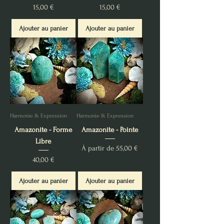
Prix
Prix
15,00 €
15,00 €
Ajouter au panier
Ajouter au panier
Harmonie & Expression
Harmonie & Expression
Amazonite - Forme
Amazonite - Pointe
Libre
Prix promotionnel
À partir de
55,00 €
Prix
40,00 €
Ajouter au panier
Ajouter au panier