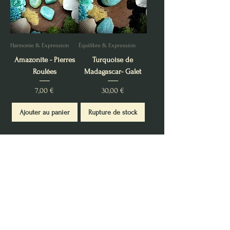
Harmonie & Expression
Équilibre & Expression
Amazonite - Pierres
Turquoise de
Roulées
Madagascar- Galet
Prix
Prix
7,00 €
30,00 €
Ajouter au panier
Rupture de stock
Fabrication
Produits
Artisanale
Séléctionnées