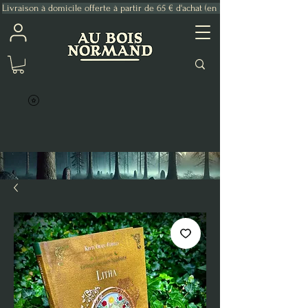
Livraison à domicile offerte à partir de 65 € d'achat (en France Métropolitaine)