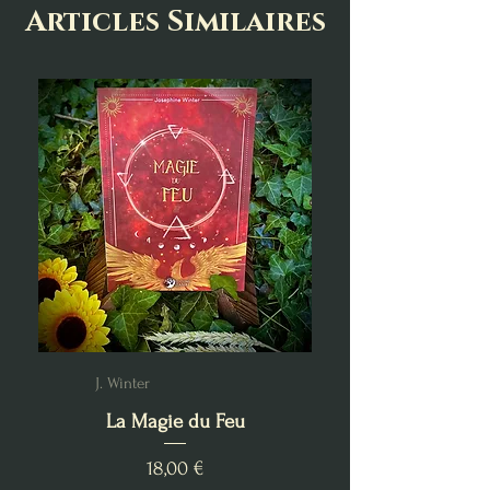
Articles Similaires
J. Winter
La Magie du Feu
Prix
18,00 €