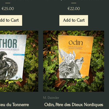
Price
Price
€25.00
€22.00
dd to Cart
Add to Cart
M. Daimler
Dieu du Tonnerre
Odin, Père des Dieux Nordiques