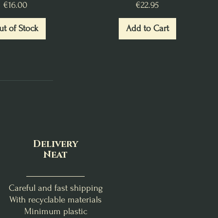
Price
Price
€16.00
€22.95
t of Stock
Add to Cart
Delivery
Neat
Careful and fast shipping
With recyclable materials
Minimum plastic