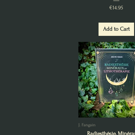
Price
€14.95
Add to Cart
J. Fangain
Radiesthésie, Minéra