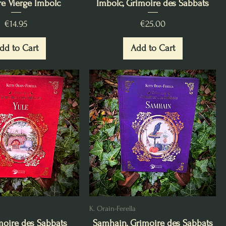
e Vierge Imbolc
Imbolc, Grimoire des Sabbats
Price
Price
€14.95
€25.00
dd to Cart
Add to Cart
K. Orain-Ferella
imoire des Sabbats
Samhain, Grimoire des Sabbats