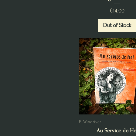
Price
€14.00
Out of Stock
E. Windriver
Au Service de He