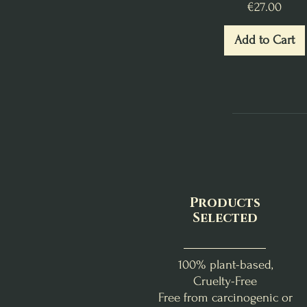
Price
€27.00
Add to Cart
Products
Selected
100% plant-based,
Cruelty-Free
Free from carcinogenic or