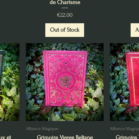
de Charisme
Price
€22.00
Out of Stock
A
Alliance Magique
Alliance Magiq
ux et
Grimoire Vierge Beltane
Grimoire 