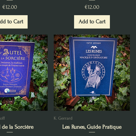
Price
Price
€12.00
€12.00
dd to Cart
Add to Cart
off
K. Gerrard
l de la Sorcière
Les Runes, Guide Pratique