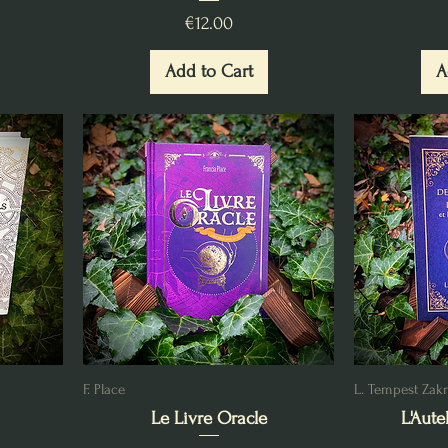
Price
€12.00
Add to Cart
A
F. Place
L. Tempest Zakr
Le Livre Oracle
L'Aute