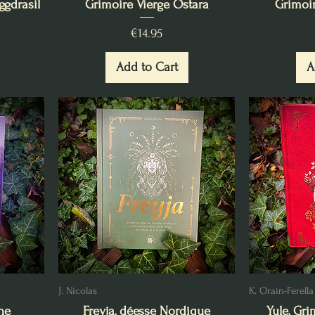
ggdrasil
Grimoire Vierge Ostara
Grimoir
Price
€14.95
Add to Cart
A
J. Nicolas
K. Orain-Ferella
ne
Freyja, déesse Nordique
Yule, Gr