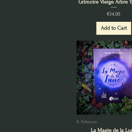
Grimoire Vierge Arbre Y
Price
€14.95
Add to Cart
R. Patterson
La Magie de la Lu