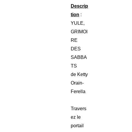
Descrip
tion
:
YULE,
GRIMOI
RE
DES
SABBA
TS
de Ketty
Orain-
Ferella
Travers
ez le
portail