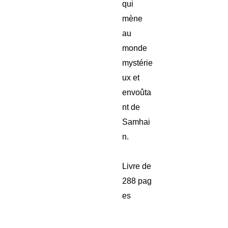
qui
mène
au
monde
mystérie
ux et
envoûta
nt de
Samhai
n.
Livre de
288 pag
es
____