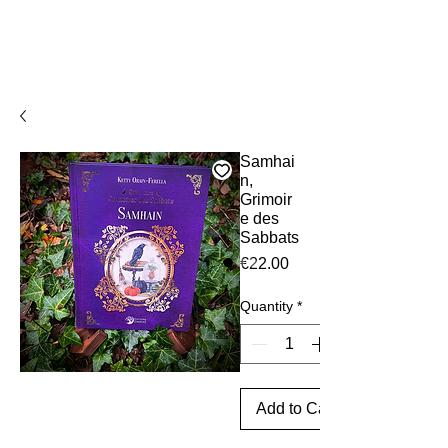
Samhai
n,
Grimoir
e des
Sabbats
Price
€22.00
Quantity
*
Add to Cart