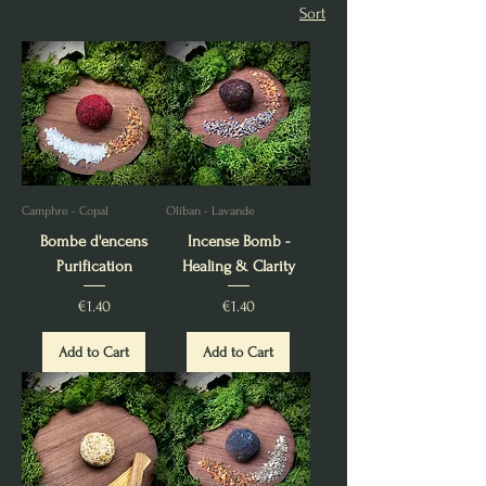
Sort
Camphre - Copal
Oliban - Lavande
Bombe d'encens
Incense Bomb -
Purification
Healing & Clarity
Price
Price
€1.40
€1.40
Add to Cart
Add to Cart