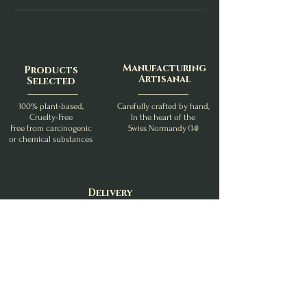
Manufacturing
Products
Artisanal
Selected
100% plant-based,
Carefully crafted by hand,
Cruelty-Free
In the heart of the
Free from carcinogenic
Swiss Normandy (14)
or chemical substances
Delivery
Neat
Careful and fast shipping
With recyclable materials
Minimum plastic
- With Colissimo, Mondial Relay or Chronopost -