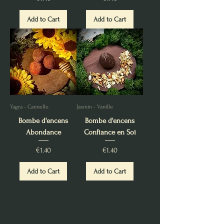
Add to Cart
Add to Cart
Yagra - Cannelle
Jasmin - Vanille
Bombe d'encens
Bombe d'encens
Abondance
Confiance en Soi
Price
Price
€1.40
€1.40
Add to Cart
Add to Cart