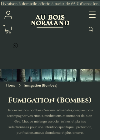
Livraison à domicile offerte à partir de 65 € d'achat (en France Métropolitaine)
Home
Fumigation (Bombes)
Fumigation (Bombes)
Découvrez nos bombes d'encens artisanales, conçues pour
accompagner vos rituels, méditations et moments de bien-
être. Chaque mélange associe résines et plantes
sélectionnées pour une intention spécifique : protection,
purification, amour, abondance et plus encore.