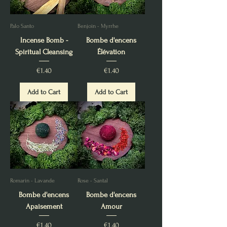
Palo Santo
Benjoin - Myrrhe
Incense Bomb -
Bombe d'encens
Spiritual Cleansing
Élévation
Price
Price
€1.40
€1.40
Add to Cart
Add to Cart
Romarin - Lavande
Rose - Santal
Bombe d'encens
Bombe d'encens
Apaisement
Amour
Price
Price
€1.40
€1.40