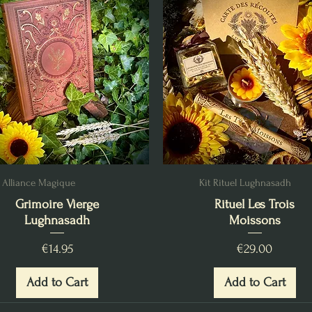
Alliance Magique
Kit Rituel Lughnasadh
Grimoire Vierge
Rituel Les Trois
Lughnasadh
Moissons
Price
Price
€14.95
€29.00
Add to Cart
Add to Cart