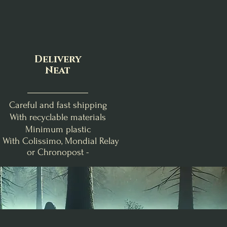
Delivery
Neat
Careful and fast shipping
With recyclable materials
Minimum plastic
- With Colissimo, Mondial Relay
or Chronopost -
nde
Clémentine Vanillée
Brise Fraîche
Poire-Freesia
Bougie de Lughnasadh
Fondants d'Intention
Bougie Crépuscule
me
Purification
d'Août
Price
€19.00
Price
Price
€24.00
€9.00
Add to Cart