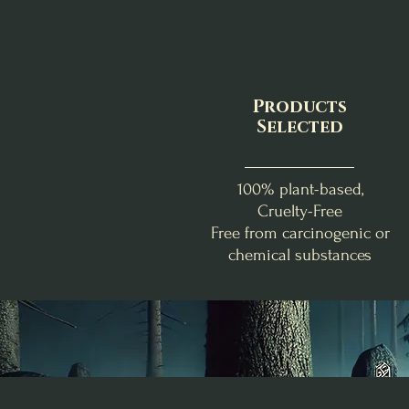
Products
Selected
100% plant-based,
Cruelty-Free
Free from carcinogenic or
chemical substances
Abondance & Réussite
Douceur Florale
Benjoin - Myrrhe
La Box de Lughnasadh
Fondants d'Intention
Bombe d'encens
Apaisement
Élévation
Price
€46.00
Price
Price
€9.00
€1.40
Add to Cart