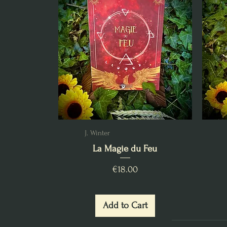
J. Winter
La Magie du Feu
Price
€18.00
Add to Cart