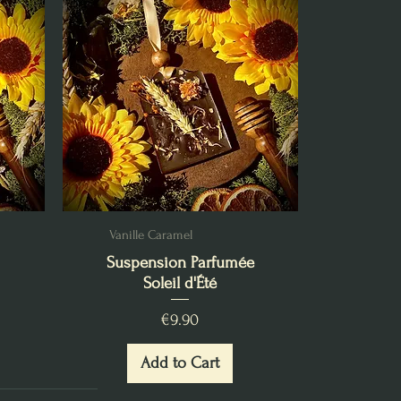
Vanille Caramel
Suspension Parfumée
Soleil d'Été
Price
€9.90
Add to Cart