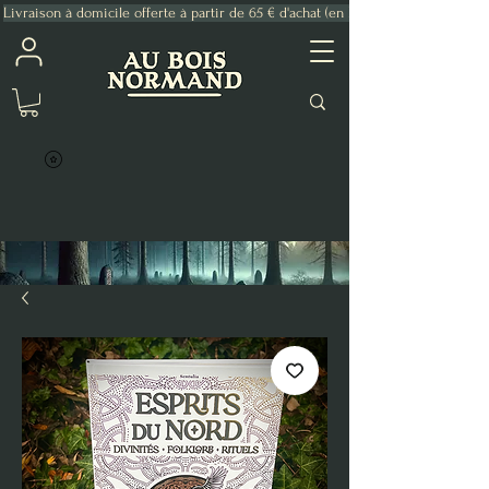
Livraison à domicile offerte à partir de 65 € d'achat (en France Métropolitaine)