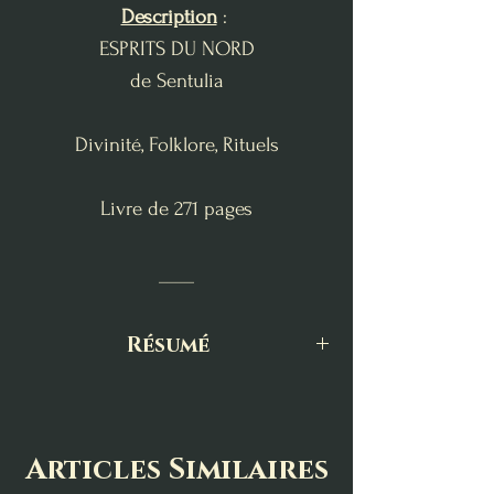
Description
:
ESPRITS DU NORD
de Sentulia
Divinité, Folklore, Rituels
Livre de 271 pages
____
Résumé
Mythologie, folklore, traditions
scandinaves, magie runique, rituels
des temps anciens…
Articles Similaires