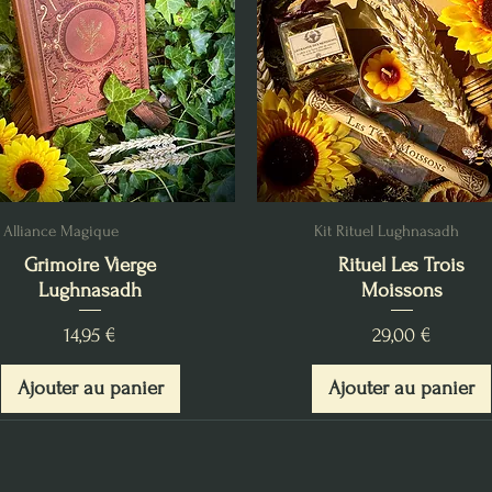
Alliance Magique
Kit Rituel Lughnasadh
Grimoire Vierge
Rituel Les Trois
Lughnasadh
Moissons
Prix
Prix
14,95 €
29,00 €
Ajouter au panier
Ajouter au panier