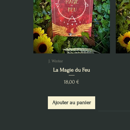
J. Winter
La Magie du Feu
Prix
18,00 €
Ajouter au panier