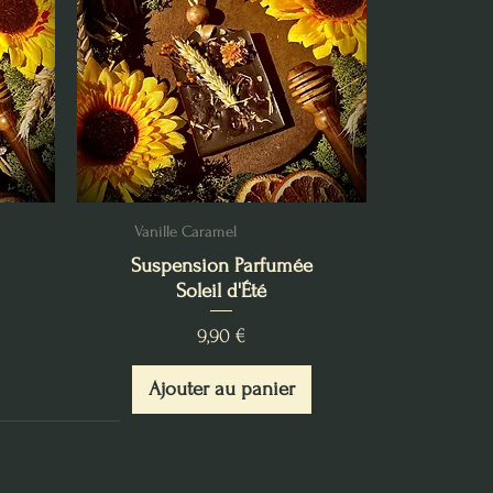
Vanille Caramel
Suspension Parfumée
Soleil d'Été
Prix
9,90 €
Ajouter au panier