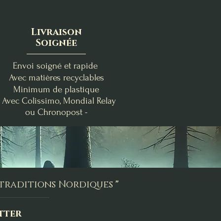
Livraison
Soignée
Envoi soigné et rapide
Avec matières recyclables
Minimum de plastique
- Avec Colissimo, Mondial Relay
ou Chronopost -
nde
Clémentine Vanillée
Brise Fraîche
Poire-Freesia
Bougie de Lughnasadh
Fondants d'Intention
Bougie Crépuscule
me
Purification
d'Août
Prix
19,00 €
Prix
Prix
24,00 €
9,00 €
s traditions Nordiques
"
Ajouter au panier
Ajouter au panier
Rupture de stock
tter