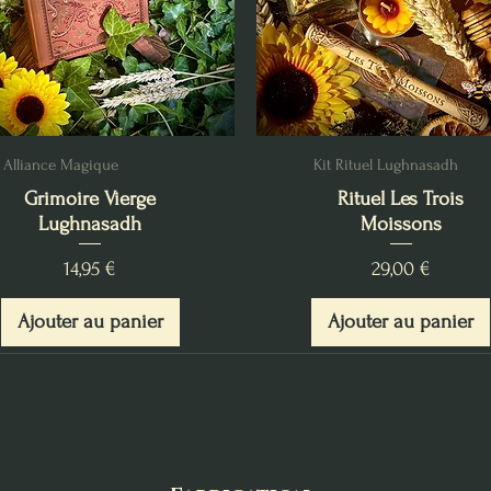
Alliance Magique
Kit Rituel Lughnasadh
Grimoire Vierge
Rituel Les Trois
Lughnasadh
Moissons
Prix
Prix
14,95 €
29,00 €
Ajouter au panier
Ajouter au panier