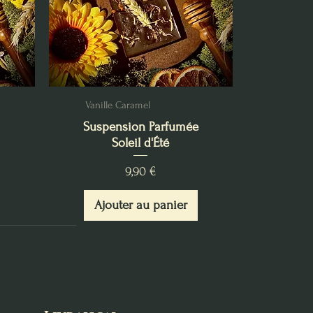
Vanille Caramel
Suspension Parfumée
Soleil d'Été
Prix
9,90 €
Ajouter au panier