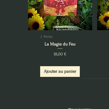
J. Winter
La Magie du Feu
Prix
18,00 €
Ajouter au panier