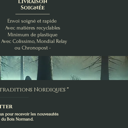
Livraison
Soignée
Envoi soigné et rapide
Avec matières recyclables
Minimum de plastique
- Avec Colissimo, Mondial Relay
ou Chronopost -
nde
Clémentine Vanillée
Brise Fraîche
Poire-Freesia
Bougie de Lughnasadh
Fondants d'Intention
Bougie Crépuscule
me
Purification
d'Août
Prix
19,00 €
Prix
Prix
24,00 €
9,00 €
s traditions Nordiques
"
Ajouter au panier
Ajouter au panier
Rupture de stock
tter
ous pour recevoir les nouveautés
s du Bois Normand.