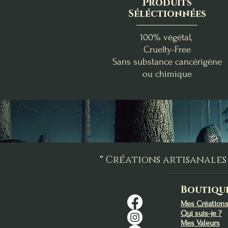
Produits
Séléctionnées
100% végétal,
Cruelty-Free
Sans substance cancérigène
ou chimique
Abondance & Réussite
Douceur Florale
Benjoin - Myrrhe
La Box de Lughnasadh
Fondants d'Intention
Bombe d'encens
Apaisement
Élévation
Prix
46,00 €
Prix
Prix
9,00 €
1,40 €
"
Créations artisanales 
Ajouter au panier
Ajouter au panier
Ajouter au panier
Boutiqu
Mes Création
Qui suis-je ?
Mes Valeurs