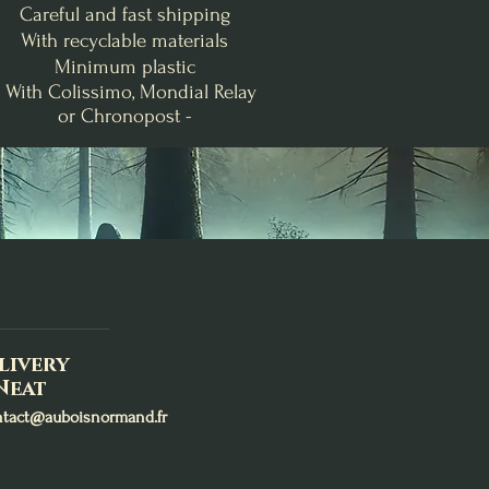
Careful and fast shipping
With recyclable materials
Minimum plastic
- With Colissimo, Mondial Relay
or Chronopost -
nde
Clémentine Vanillée
Brise Fraîche
Poire-Freesia
Bougie de Lughnasadh
Fondants d'Intention
Bougie Crépuscule
me
Purification
d'Août
Price
€19.00
Price
Price
€24.00
€9.00
Add to Cart
Out of Stock
Add to Cart
livery
Neat
ntact@auboisnormand.fr