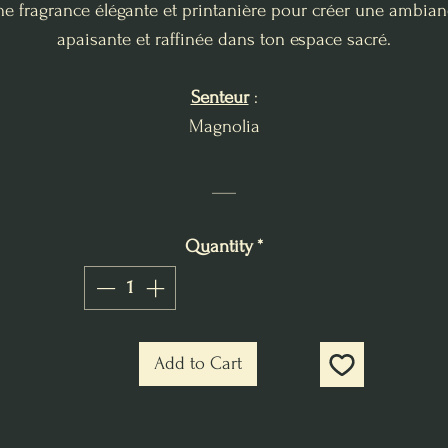
e fragrance élégante et printanière pour créer une ambia
apaisante et raffinée dans ton espace sacré.
Senteur
:
Magnolia
___
Quantity
*
Add to Cart