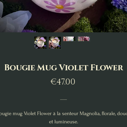
Bougie Mug Violet Flower
Price
€47.00
___
ougie mug Violet Flower à la senteur Magnolia, florale, dou
et lumineuse.