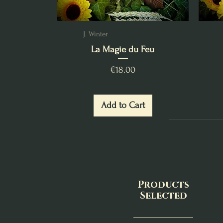
J. Winter
La Magie du Feu
Price
€18.00
Add to Cart
Products
Selected