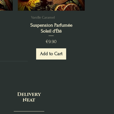
Vanille Caramel
Suspension Parfumée
Soleil d'Été
Price
€9.90
Add to Cart
Delivery
Neat