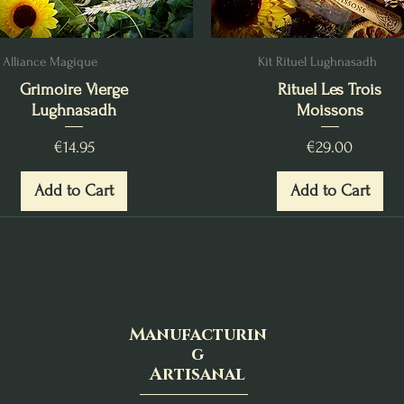
Alliance Magique
Kit Rituel Lughnasadh
Grimoire Vierge
Rituel Les Trois
Lughnasadh
Moissons
Price
Price
€14.95
€29.00
Add to Cart
Add to Cart
Manufacturin
g
Artisanal