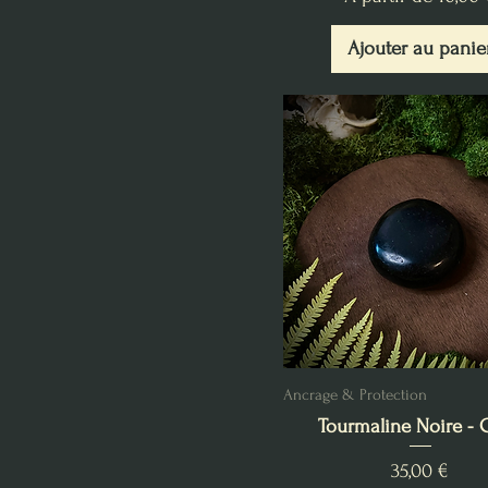
Ajouter au panie
Ancrage & Protection
Tourmaline Noire - G
Prix
35,00 €