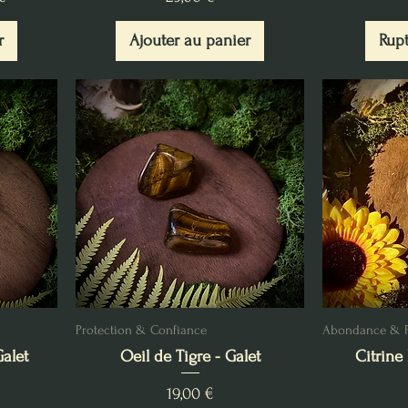
r
Ajouter au panier
Rupt
Protection & Confiance
Abondance & Po
alet
Oeil de Tigre - Galet
Citrine 
Prix
19,00 €