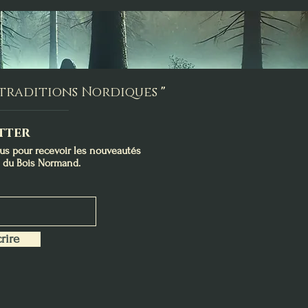
s traditions Nordiques
"
tter
ous pour recevoir les nouveautés
s du Bois Normand.
rire