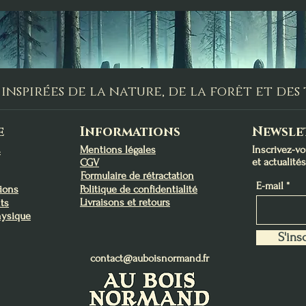
inspirées de la nature, de la forêt et de
e
Informations
Newsle
Mentions légales
Inscrivez-v
s
et actualité
CGV
Formulaire de rétractation
E-mail
tions
Politique de confidentialité
Livraisons et retours
ts
hysique
S'insc
contact@auboisnormand.fr