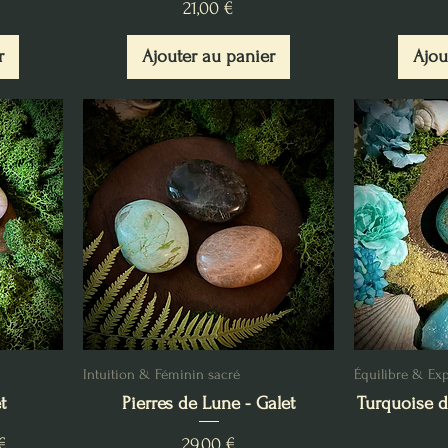
Prix
21,00 €
r
Ajouter au panier
Ajou
Intuition & Féminin sacré
Équilibre & Ex
t
Pierres de Lune - Galet
Turquoise d
l
Prix
€
29,00 €