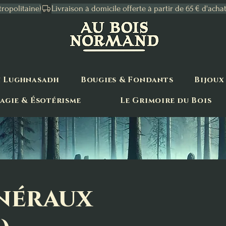
tropolitaine)
n Lughnasadh
Bougies & Fondants
Bijoux
agie & Ésotérisme
Le Grimoire du Bois
inéraux