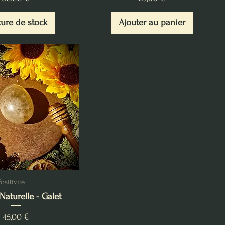
ure de stock
Ajouter au panier
sitivité
Naturelle - Galet
Prix
45,00 €