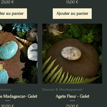
Prix
Prix
25,00 €
15,00 €
ter au panier
Ajouter au panier
pression
Douceur & Développement
e Madagascar- Galet
Agate Fleur - Galet
Prix
Prix
30,00 €
25,00 €