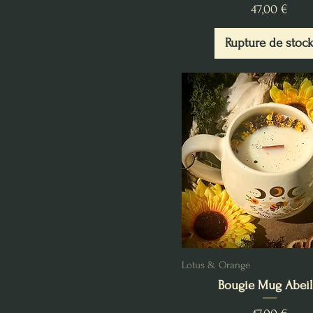
Prix
47,00 €
Rupture de stoc
Lotus & Orange
Bougie Mug Abeil