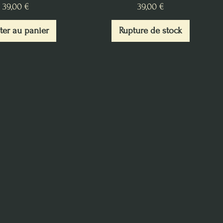
Prix
Prix
39,00 €
39,00 €
ter au panier
Rupture de stock