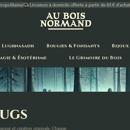
tropolitaine)
n Lughnasadh
Bougies & Fondants
Bijoux
agie & Ésotérisme
Le Grimoire du Bois
Mugs
ouceur et création originale. Chaque