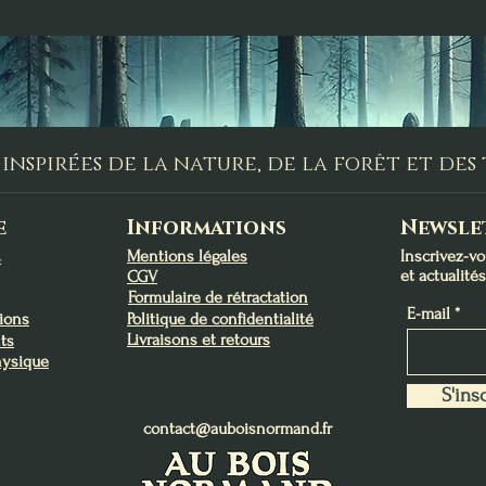
inspirées de la nature, de la forêt et de
e
Informations
Newsle
Mentions légales
Inscrivez-v
s
et actualité
CGV
Formulaire de rétractation
E-mail
tions
Politique de confidentialité
Livraisons et retours
ts
hysique
S'insc
contact@auboisnormand.fr