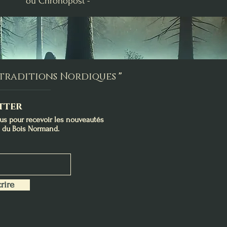
ou Chronopost -
s traditions Nordiques
"
tter
ous pour recevoir les nouveautés
s du Bois Normand.
rire