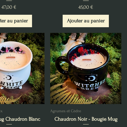
Prix
Prix
47,00 €
45,00 €
ter au panier
Ajouter au panier
ix
Agrumes et Cèdre
ug Chaudron Blanc
Chaudron Noir - Bougie Mug