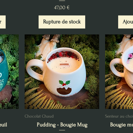
Prix
47,00 €
r
Rupture de stock
Ajou
Chocolat Chaud
Senteur au cho
uil
Pudding - Bougie Mug
Bougie m