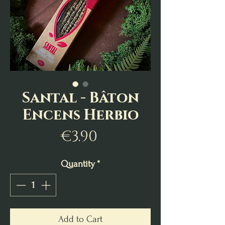
Santal - Bâton
Encens Herbio
Price
€3.90
Quantity
*
Add to Cart