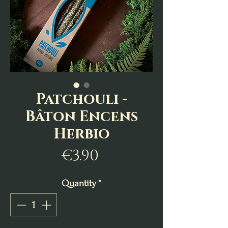
Patchouli -
Bâton Encens
Herbio
Price
€3.90
Quantity
*