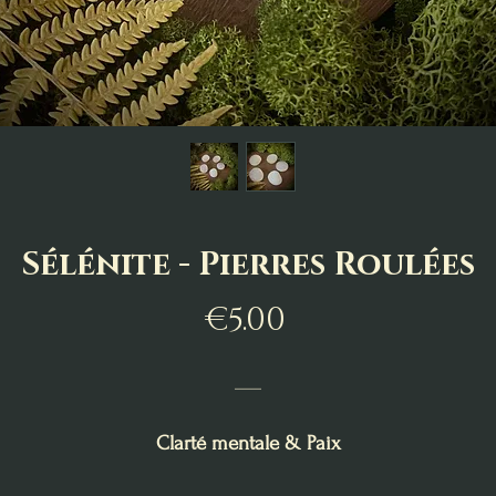
Sélénite - Pierres Roulées
Price
€5.00
___
Clarté mentale & Paix