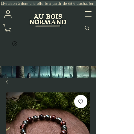
Livraison à domicile offerte à partir de 65 € d'achat (en France Métropolitaine)