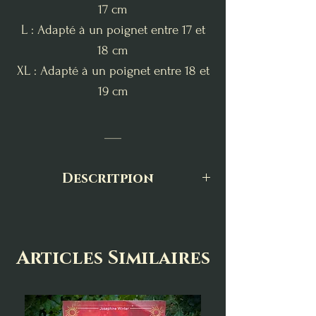
17 cm
L : Adapté à un poignet entre 17 et
18 cm
XL : Adapté à un poignet entre 18 et
19 cm
___
Descritpion
Le bracelet Ragnar en pierre
naturelle est à la fois énergisant et
protecteur. La combinaison de ces
Articles Similaires
deux pierres apporte un certain
équilibre pour vous accompagner
au quotidien, avec un parfait