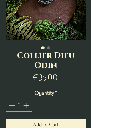
Collier Dieu
Odin
Price
€35.00
Quantity
*
Add to Cart