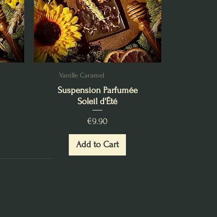
Vanille Caramel
Suspension Parfumée
Soleil d'Été
Price
€9.90
Add to Cart