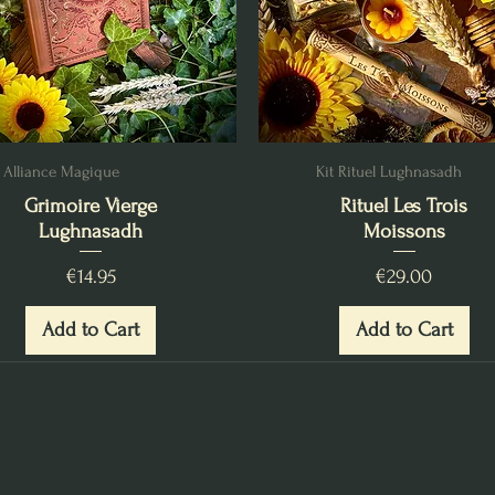
Alliance Magique
Kit Rituel Lughnasadh
Grimoire Vierge
Rituel Les Trois
Lughnasadh
Moissons
Price
Price
€14.95
€29.00
Add to Cart
Add to Cart