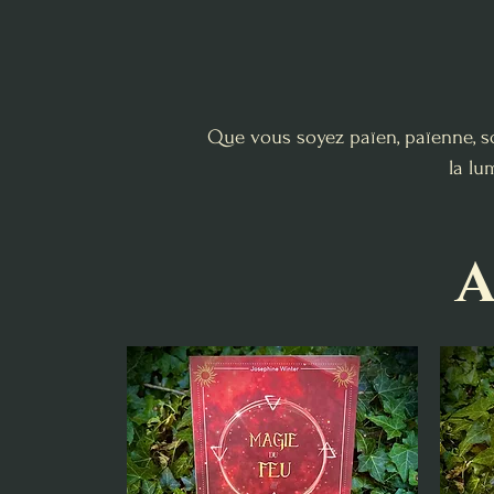
Que vous soyez païen, païenne, sor
la lu
A