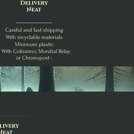
Delivery
Neat
Careful and fast shipping
With recyclable materials
Minimum plastic
- With Colissimo, Mondial Relay
or Chronopost -
nde
Clémentine Vanillée
Brise Fraîche
Poire-Freesia
Bougie de Lughnasadh
Fondants d'Intention
Bougie Crépuscule
me
Purification
d'Août
Price
€19.00
Price
Price
€24.00
€9.00
Add to Cart
Out of Stock
Add to Cart
livery
Neat