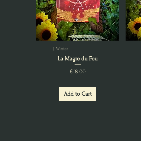
J. Winter
La Magie du Feu
Price
€18.00
Add to Cart