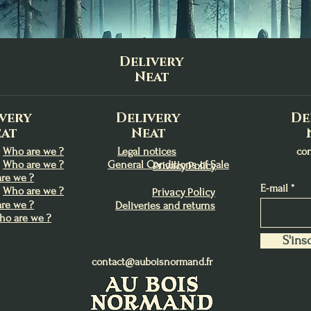
Trésors du Lagon
Lughnasadh
Abondance
Charme et de Charis
Lughnasadh
Protection
Price
Price
Price
Price
Price
Price
€13.00
€9.00
€9.90
€22.00
€9.00
€9.00
Delivery
Add to Cart
Add to Cart
Add to Cart
Out of Stock
Add to Cart
Add to Cart
Neat
very
Delivery
De
at
Neat
Who are we ?
Legal notices
co
Who are we ?
General Conditions of Sale
Privacy Policy
re we ?
E-mail
Who are we ?
Privacy Policy
re we ?
Deliveries and returns
ho are we ?
S'insc
contact@auboisnormand.fr