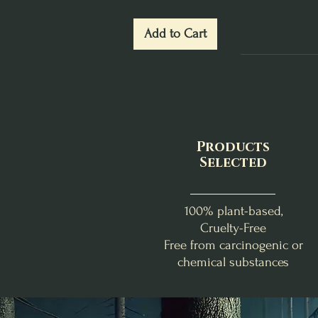
Add to Cart
Products
Selected
100% plant-based,
Cruelty-Free
Free from carcinogenic or
chemical substances
Abondance & Réussite
Douceur Florale
Benjoin - Myrrhe
La Box de Lughnasadh
Fondants d'Intention
Bombe d'encens