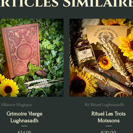
rticles Similair
Alliance Magique
Kit Rituel Lughnasadh
Grimoire Vierge
Rituel Les Trois
Lughnasadh
Moissons
Price
Price
€14.95
€29.00