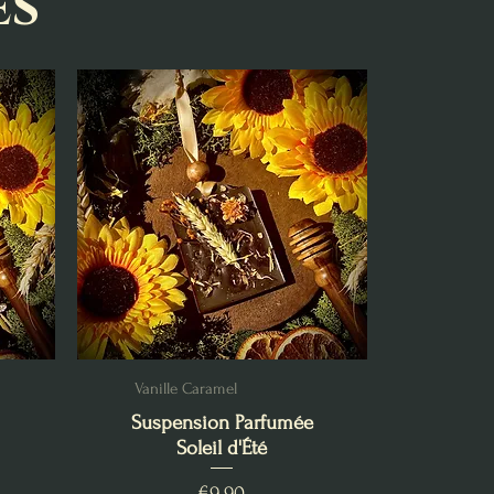
es
Vanille Caramel
Suspension Parfumée
Soleil d'Été
Price
€9.90