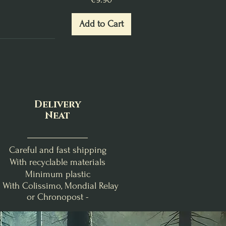
Add to Cart
Delivery
Neat
Careful and fast shipping
With recyclable materials
Minimum plastic
- With Colissimo, Mondial Relay
or Chronopost -
nde
Clémentine Vanillée
Brise Fraîche
Poire-Freesia
Bougie de Lughnasadh
Fondants d'Intention
Bougie Crépuscule