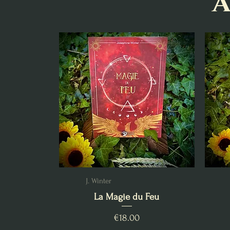
A
J. Winter
La Magie du Feu
Price
€18.00