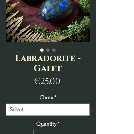
Labradorite -
Galet
Price
€25.00
Choix
*
Quantity
*