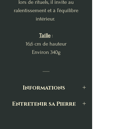
lors de rituels, il invite au
ralentissement et à l’équilibre
intérieur.
Taille
:
16,6 cm de hauteur
Environ 340g
___
Informations
Toutes nos pierres et minéraux sont
Entretenir sa Pierre
sélectionnés avec une grande
Les pierres naturelles ont besoin
attention, tant pour leur qualité
d’être régulièrement entretenues afin
énergétique que pour leur beauté