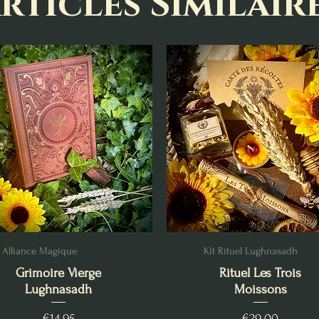
rticles Similair
Alliance Magique
Kit Rituel Lughnasadh
Grimoire Vierge
Rituel Les Trois
Lughnasadh
Moissons
Price
Price
€14.95
€29.00