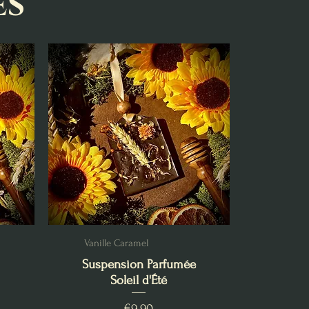
es
Vanille Caramel
Suspension Parfumée
Soleil d'Été
Price
€9.90