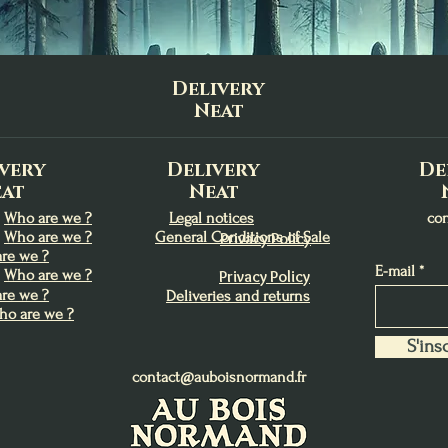
Trésors du Lagon
Lughnasadh
Abondance
Charme et de Charis
Lughnasadh
Protection
Price
Price
Price
Price
Price
Price
€13.00
€9.00
€9.90
€22.00
€9.00
€9.00
Delivery
Add to Cart
Add to Cart
Add to Cart
Out of Stock
Add to Cart
Add to Cart
Neat
very
Delivery
De
at
Neat
Who are we ?
Legal notices
co
Who are we ?
General Conditions of Sale
Privacy Policy
re we ?
E-mail
Who are we ?
Privacy Policy
re we ?
Deliveries and returns
ho are we ?
S'insc
contact@auboisnormand.fr