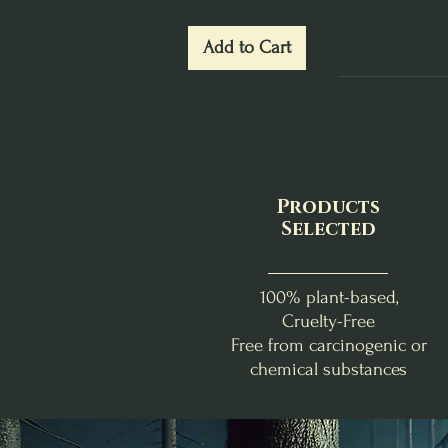
Add to Cart
Products
Selected
100% plant-based,
Cruelty-Free
Free from carcinogenic or
chemical substances
Abondance & Réussite
Douceur Florale
Benjoin - Myrrhe
La Box de Lughnasadh
Fondants d'Intention
Bombe d'encens