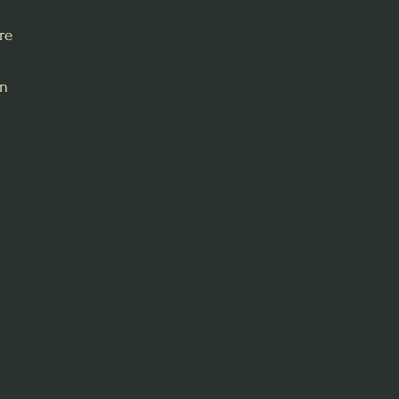
re
on