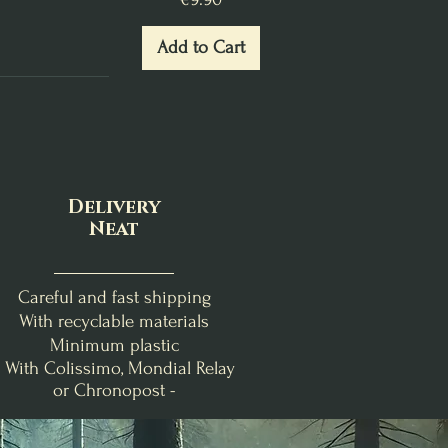
Add to Cart
Delivery
Neat
Careful and fast shipping
With recyclable materials
Minimum plastic
- With Colissimo, Mondial Relay
or Chronopost -
nde
Clémentine Vanillée
Brise Fraîche
Poire-Freesia
Bougie de Lughnasadh
Fondants d'Intention
Bougie Crépuscule