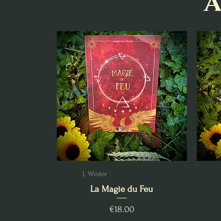
A
J. Winter
La Magie du Feu
Price
€18.00