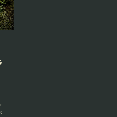
g
r
t