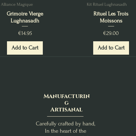
Alliance Magique
Kit Rituel Lughnasadh
Grimoire Vierge
Rituel Les Trois
Lughnasadh
Moissons
Price
Price
€14.95
€29.00
Add to Cart
Add to Cart
Manufacturin
g
Artisanal
Carefully crafted by hand,
In the heart of the