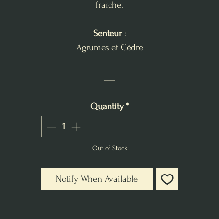
fraîche.
Senteur
:
Agrumes et Cèdre
___
Quantity
*
Out of Stock
Notify When Available