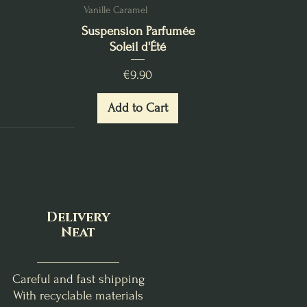
Vanille Caramel
Suspension Parfumée
Soleil d'Été
Price
€9.90
Add to Cart
Delivery
Neat
Careful and fast shipping
With recyclable materials