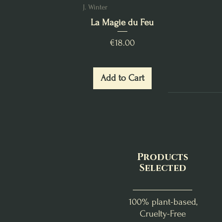
J. Winter
La Magie du Feu
Price
€18.00
Add to Cart
Products
Selected
100% plant-based,
Cruelty-Free