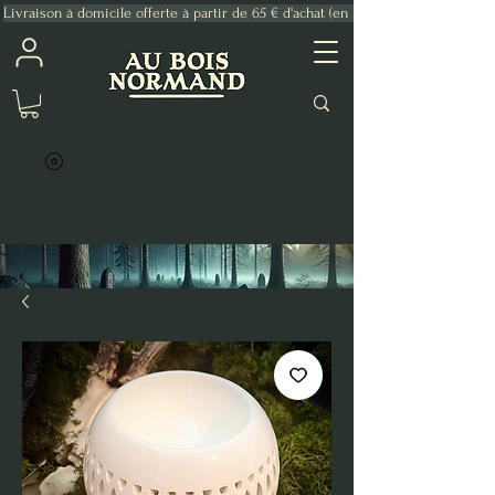
Livraison à domicile offerte à partir de 65 € d'achat (en France Métropolitaine)