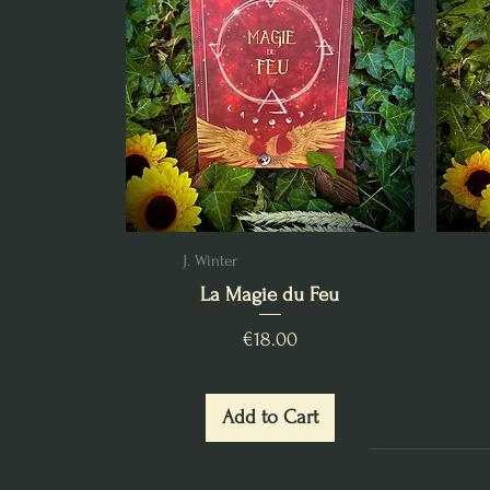
J. Winter
La Magie du Feu
Price
€18.00
Add to Cart