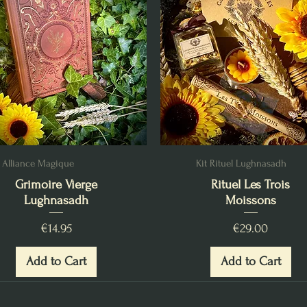
Alliance Magique
Kit Rituel Lughnasadh
Grimoire Vierge
Rituel Les Trois
Lughnasadh
Moissons
Price
Price
€14.95
€29.00
Add to Cart
Add to Cart