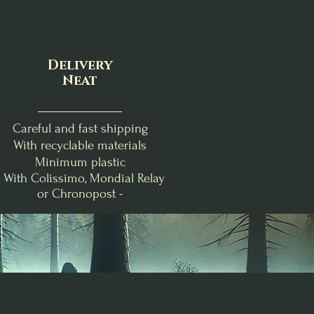
Delivery
Neat
Careful and fast shipping
With recyclable materials
Minimum plastic
- With Colissimo, Mondial Relay
or Chronopost -
nde
Clémentine Vanillée
Brise Fraîche
Poire-Freesia
Bougie de Lughnasadh
Fondants d'Intention
Bougie Crépuscule
me
Purification
d'Août
Price
€19.00
Price
Price
€24.00
€9.00
Add to Cart
Out of Stock
Add to Cart