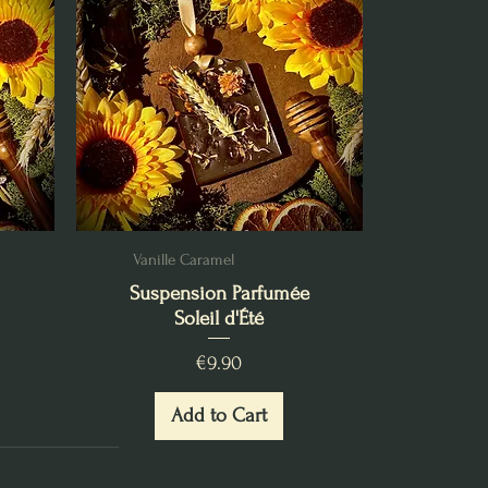
Vanille Caramel
Suspension Parfumée
Soleil d'Été
Price
€9.90
Add to Cart