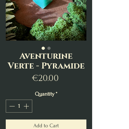
Aventurine
Verte - Pyramide
Price
€20.00
Quantity
*
Add to Cart