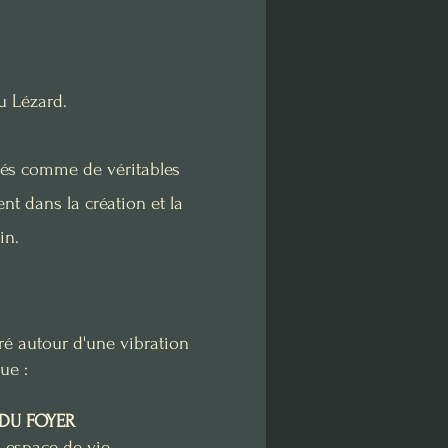
u Lézard.
sés comme de véritables
t dans la création et la
in.
ré autour d'une vibration
ue :
 DU FOYER
 espace de vie