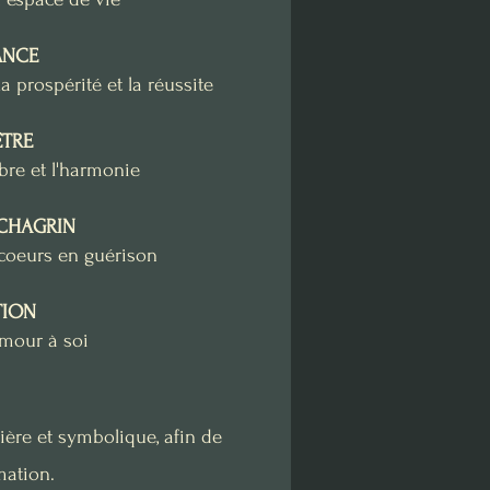
ANCE
a prospérité et la réussite
ÊTRE
ibre et l'harmonie
CHAGRIN
coeurs en guérison
TION
amour à soi
ière et symbolique, afin de
ation.