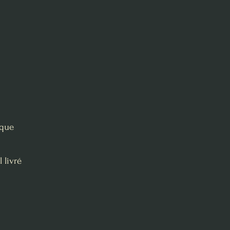
ique
 livré