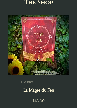
The Shop
J. Winter
La Magie du Feu
Price
€18.00