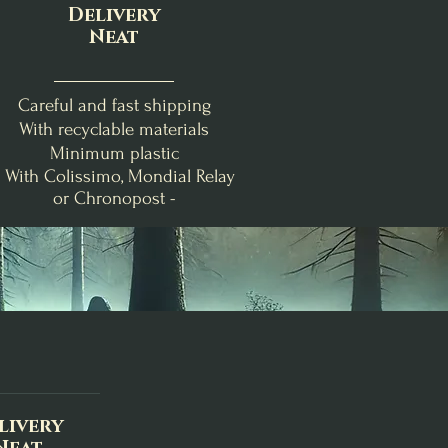
Delivery
Neat
Careful and fast shipping
With recyclable materials
Minimum plastic
- With Colissimo, Mondial Relay
or Chronopost -
nde
Clémentine Vanillée
Brise Fraîche
Poire-Freesia
Bougie de Lughnasadh
Fondants d'Intention
Bougie Crépuscule
me
Purification
d'Août
Price
€19.00
Price
Price
€24.00
€9.00
Add to Cart
Out of Stock
Add to Cart
livery