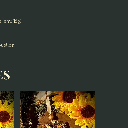
 (env. 15g)
bustion
es