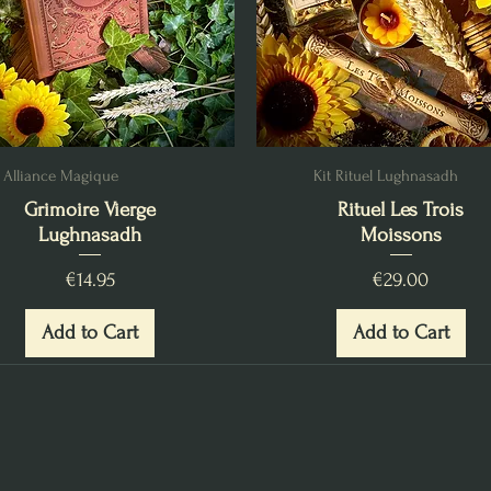
Alliance Magique
Kit Rituel Lughnasadh
Grimoire Vierge
Rituel Les Trois
Lughnasadh
Moissons
Price
Price
€14.95
€29.00
Add to Cart
Add to Cart