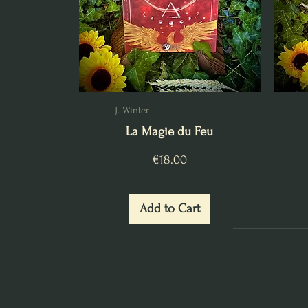
J. Winter
La Magie du Feu
Price
€18.00
Add to Cart