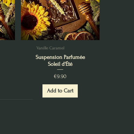
Vanille Caramel
Suspension Parfumée
Soleil d'Été
Price
€9.90
Add to Cart