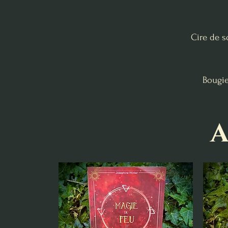
Cire de so
Bougie
A