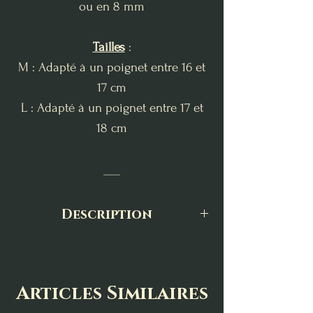
ou en 8 mm
Tailles
:
M : Adapté à un poignet entre 16 et
17 cm
L : Adapté à un poignet entre 17 et
18 cm
___
Description
Le bracelet en quartz rose est un
symbole d'amour et d'harmonie.
Pierre du coeur par excellence, elle
Articles Similaires
aide à apaiser les émotions, à